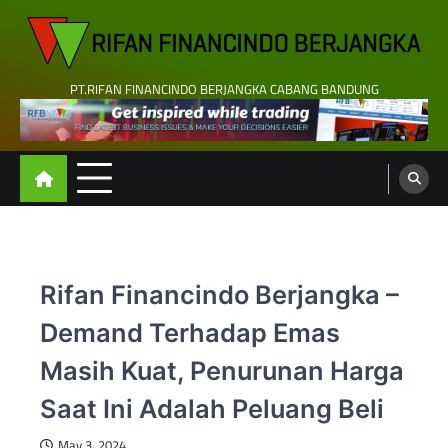
Skip
to
content
PT.RIFAN FINANCINDO BERJANGKA CABANG BANDUNG
Rifan Financindo Berjangka –
Demand Terhadap Emas
Masih Kuat, Penurunan Harga
Saat Ini Adalah Peluang Beli
May 3, 2024