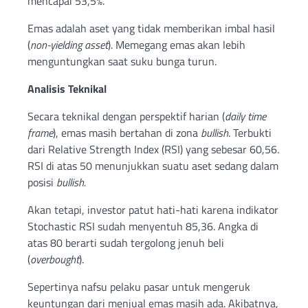
mencapai 53,5%.
Emas adalah aset yang tidak memberikan imbal hasil
(
non-yielding asset
). Memegang emas akan lebih
menguntungkan saat suku bunga turun.
Analisis Teknikal
Secara teknikal dengan perspektif harian (
daily time
frame
), emas masih bertahan di zona
bullish
. Terbukti
dari Relative Strength Index (RSI) yang sebesar 60,56.
RSI di atas 50 menunjukkan suatu aset sedang dalam
posisi
bullish.
Akan tetapi, investor patut hati-hati karena indikator
Stochastic RSI sudah menyentuh 85,36. Angka di
atas 80 berarti sudah tergolong jenuh beli
(
overbought
).
Sepertinya nafsu pelaku pasar untuk mengeruk
keuntungan dari menjual emas masih ada. Akibatnya,