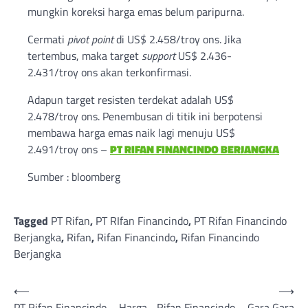
mungkin koreksi harga emas belum paripurna.
Cermati
pivot point
di US$ 2.458/troy ons. Jika
tertembus, maka target
support
US$ 2.436-
2.431/troy ons akan terkonfirmasi.
Adapun target resisten terdekat adalah US$
2.478/troy ons. Penembusan di titik ini berpotensi
membawa harga emas naik lagi menuju US$
2.491/troy ons –
PT RIFAN FINANCINDO BERJANGKA
Sumber : bloomberg
Tagged
PT Rifan
,
PT RIfan Financindo
,
PT Rifan Financindo
Berjangka
,
Rifan
,
Rifan Financindo
,
Rifan Financindo
Berjangka
Post
⟵
⟶
PT Rifan Financindo – Harga
Rifan Financindo – Gara Gara