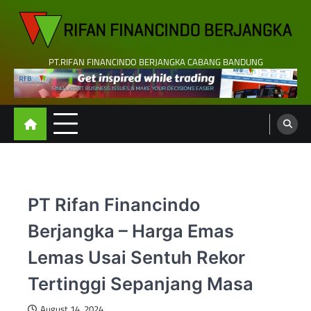
Skip
to
content
PT.RIFAN FINANCINDO BERJANGKA CABANG BANDUNG
PT Rifan Financindo
Berjangka – Harga Emas
Lemas Usai Sentuh Rekor
Tertinggi Sepanjang Masa
August 14, 2024