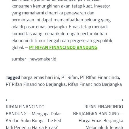
konsumen kemungkinan akan tetap kuat. Investor
yang memahami dinamika penawaran dan
permintaan ini dapat memanfaatkan peluang yang
ada di pasar emas berjangka. Emas tetap menjadi
komoditas yang menarik di tengah pertumbuhan
ekonomi di Timur Tengah dan pergeseran geopolitik
global. –
PT RIFAN FINANCINDO BANDUNG
sumber : newsmaker.id
Tagged
harga emas hari ini
,
PT Rifan
,
PT RIfan Financindo
,
PT Rifan Financindo Berjangka
,
Rifan Financindo Berjangka
Post
⟵
⟶
RIFAN FINANCINDO
RIFAN FINANCINDO
navigation
BANDUNG – Mengapa Dolar
BERJANGKA BANDUNG –
AS dan Suku Bunga The Fed
Harga Emas Berjangka
Jadi Penentu Harga Emas?
Melonjak di Tengah