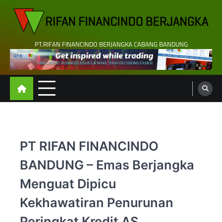
Skip
to
content
PT.RIFAN FINANCINDO BERJANGKA CABANG BANDUNG
PT RIFAN FINANCINDO
BANDUNG – Emas Berjangka
Menguat Dipicu
Kekhawatiran Penurunan
Peringkat Kredit AS