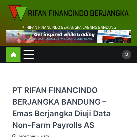
Skip
to
content
PT.RIFAN FINANCINDO BERJANGKA CABANG BANDUNG
PT RIFAN FINANCINDO
BERJANGKA BANDUNG –
Emas Berjangka Diuji Data
Non-Farm Payrolls AS
December 5, 2025