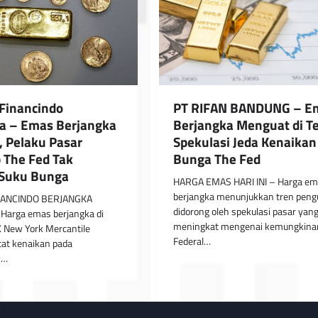
 Financindo
PT RIFAN BANDUNG – E
a – Emas Berjangka
Berjangka Menguat di T
 Pelaku Pasar
Spekulasi Jeda Kenaikan
 The Fed Tak
Bunga The Fed
 Suku Bunga
HARGA EMAS HARI INI – Harga e
berjangka menunjukkan tren peng
INANCINDO BERJANGKA
didorong oleh spekulasi pasar yan
arga emas berjangka di
meningkat mengenai kemungkina
X New York Mercantile
Federal…
tat kenaikan pada
n…