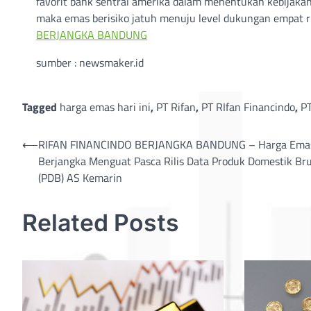
favorit bank sentral amerika dalam menentukan kebijakan mo
maka emas berisiko jatuh menuju level dukungan empat ri
BERJANGKA BANDUNG
sumber : newsmaker.id
Tagged
harga emas hari ini
,
PT Rifan
,
PT RIfan Financindo
,
PT
Post
⟵
RIFAN FINANCINDO BERJANGKA BANDUNG – Harga Ema
Berjangka Menguat Pasca Rilis Data Produk Domestik Br
navigation
(PDB) AS Kemarin
Related Posts