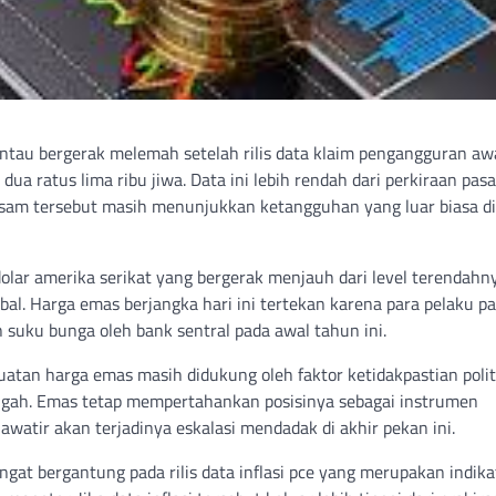
antau bergerak melemah setelah rilis data klaim pengangguran aw
 ratus lima ribu jiwa. Data ini lebih rendah dari perkiraan pas
sam tersebut masih menunjukkan ketangguhan yang luar biasa di
lar amerika serikat yang bergerak menjauh dari level terendahn
al. Harga emas berjangka hari ini tertekan karena para pelaku pa
suku bunga oleh bank sentral pada awal tahun ini.
atan harga emas masih didukung oleh faktor ketidakpastian polit
engah. Emas tetap mempertahankan posisinya sebagai instrumen
awatir akan terjadinya eskalasi mendadak di akhir pekan ini.
gat bergantung pada rilis data inflasi pce yang merupakan indika