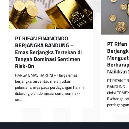
PT RIFAN FINANCINDO
PT Rifan
BERJANGKA BANDUNG –
Berjangk
Emas Berjangka Tertekan di
Menguat,
Tengah Dominasi Sentimen
Berharap
Risk-On
Naikkan
HARGA EMAS HARI INI – Harga emas
PT RIFAN F
berjangka terpantau melanjutkan
BANDUNG – H
pelemahannya pada perdagangan hari ini,
divisi COME
didorong oleh dominasi sentimen risk-
Exchange ca
on…
perdaganga