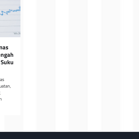
mas
engah
 Suku
mas
uatan,
g
n