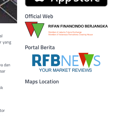
Official Web
al
ar yang
Portal Berita
ya dan
sar
Maps Location
ik
tor