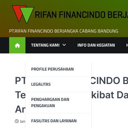
Skip
to
content
PT.RIFAN FINANCINDO BERJANGKA CABANG BANDUNG
TENTANG KAMI
INFO DAN KEGIATAN
PROFILE PERUSAHAAN
PT RIFAN FINANCINDO
LEGALITAS
Tekanan Emas Akibat D
PENGHARGAAN DAN
PENGAKUAN
Amerika Serikat
FASILITAS DAN LAYANAN
January 30, 2026