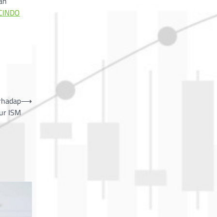
aan
CINDO
rhadap
⟶
ur ISM