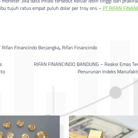
neter. Jika data inflasi tersebut keluar lebih tinggi dari prakir
bu tujuh ratus empat puluh dolar per troy ons –
PT RIFAN FINAN
 Rifan Financindo Berjangka
,
Rifan Financindo
s
RIFAN FINANCINDO BANDUNG – Reaksi Emas Te
uto
Penurunan Indeks Manufakt