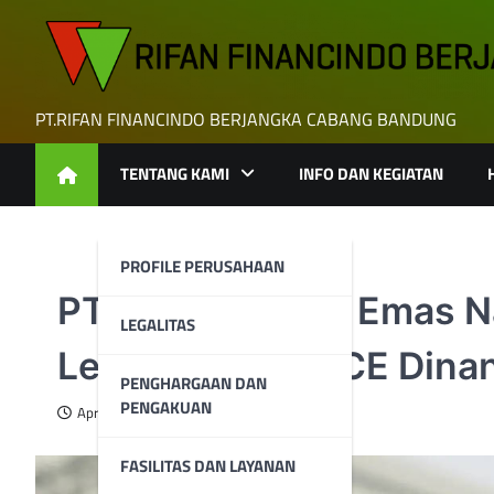
Skip
to
content
PT.RIFAN FINANCINDO BERJANGKA CABANG BANDUNG
TENTANG KAMI
INFO DAN KEGIATAN
PROFILE PERUSAHAAN
PT Rifan – Harga Emas Na
LEGALITAS
Lemah, Inflasi PCE Dinan
PENGHARGAAN DAN
PENGAKUAN
April 29, 2024
FASILITAS DAN LAYANAN