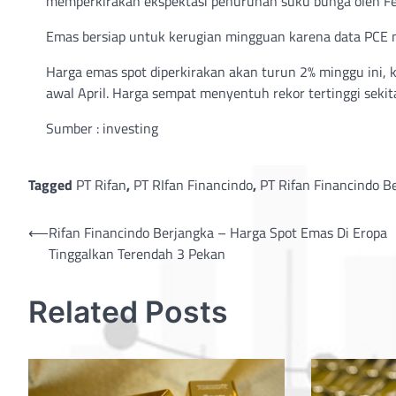
memperkirakan ekspektasi penurunan suku bunga oleh Fe
Emas bersiap untuk kerugian mingguan karena data PCE
Harga emas spot diperkirakan akan turun 2% minggu ini, 
awal April. Harga sempat menyentuh rekor tertinggi seki
Sumber : investing
Tagged
PT Rifan
,
PT RIfan Financindo
,
PT Rifan Financindo B
Post
⟵
Rifan Financindo Berjangka – Harga Spot Emas Di Eropa
Tinggalkan Terendah 3 Pekan
navigation
Related Posts