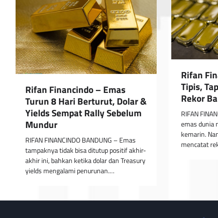
Rifan Fi
Tipis, Ta
Rifan Financindo – Emas
Rekor Ba
Turun 8 Hari Berturut, Dolar &
Yields Sempat Rally Sebelum
RIFAN FINA
Mundur
emas dunia n
kemarin. Nam
RIFAN FINANCINDO BANDUNG – Emas
mencatat rek
tampaknya tidak bisa ditutup positif akhir-
akhir ini, bahkan ketika dolar dan Treasury
yields mengalami penurunan.…