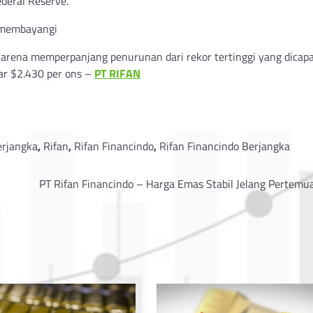
deral Reserve.
 membayangi
karena memperpanjang penurunan dari rekor tertinggi yang dicapa
tar $2.430 per ons –
PT RIFAN
erjangka
,
Rifan
,
Rifan Financindo
,
Rifan Financindo Berjangka
PT Rifan Financindo – Harga Emas Stabil Jelang Pertemu