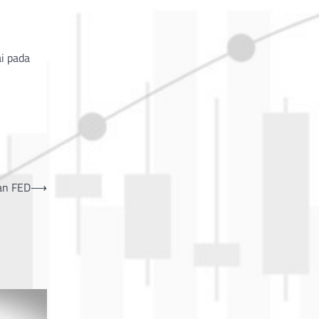
i pada
an FED
⟶