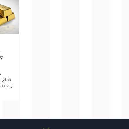
s
ya
A
 jatuh
bu pagi