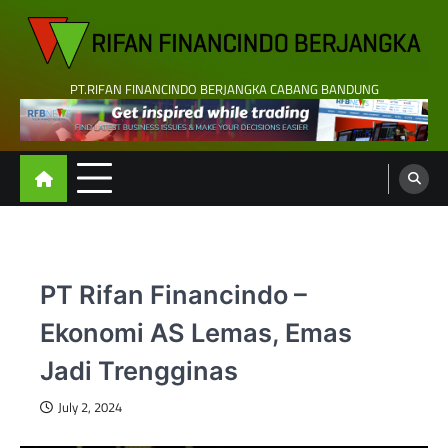
Skip
to
content
PT.RIFAN FINANCINDO BERJANGKA CABANG BANDUNG
PT Rifan Financindo –
Ekonomi AS Lemas, Emas
Jadi Trengginas
July 2, 2024