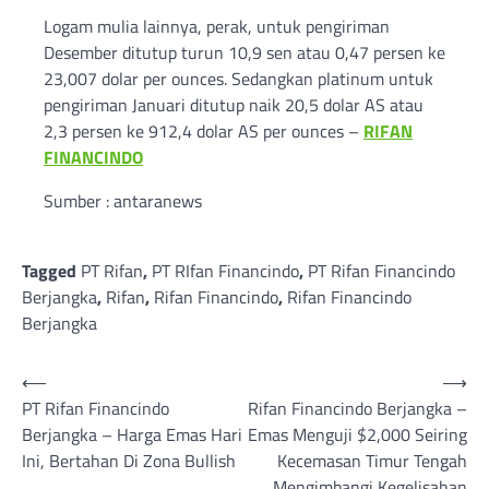
Logam mulia lainnya, perak, untuk pengiriman
Desember ditutup turun 10,9 sen atau 0,47 persen ke
23,007 dolar per ounces. Sedangkan platinum untuk
pengiriman Januari ditutup naik 20,5 dolar AS atau
2,3 persen ke 912,4 dolar AS per ounces –
RIFAN
FINANCINDO
Sumber : antaranews
Tagged
PT Rifan
,
PT RIfan Financindo
,
PT Rifan Financindo
Berjangka
,
Rifan
,
Rifan Financindo
,
Rifan Financindo
Berjangka
Post
⟵
⟶
PT Rifan Financindo
Rifan Financindo Berjangka –
navigation
Berjangka – Harga Emas Hari
Emas Menguji $2,000 Seiring
Ini, Bertahan Di Zona Bullish
Kecemasan Timur Tengah
Mengimbangi Kegelisahan