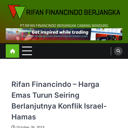
Skip
to
content
PT.RIFAN FINANCINDO BERJANGKA CABANG BANDUNG
Rifan Financindo – Harga
Emas Turun Seiring
Berlanjutnya Konflik Israel-
Hamas
October 26, 2023