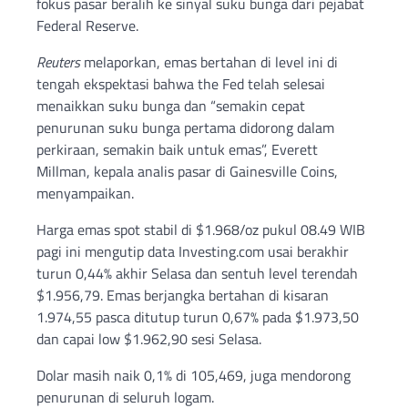
fokus pasar beralih ke sinyal suku bunga dari pejabat
Federal Reserve.
Reuters
melaporkan, emas bertahan di level ini di
tengah ekspektasi bahwa the Fed telah selesai
menaikkan suku bunga dan “semakin cepat
penurunan suku bunga pertama didorong dalam
perkiraan, semakin baik untuk emas”, Everett
Millman, kepala analis pasar di Gainesville Coins,
menyampaikan.
Harga emas spot stabil di $1.968/oz pukul 08.49 WIB
pagi ini mengutip data Investing.com usai berakhir
turun 0,44% akhir Selasa dan sentuh level terendah
$1.956,79. Emas berjangka bertahan di kisaran
1.974,55 pasca ditutup turun 0,67% pada $1.973,50
dan capai low $1.962,90 sesi Selasa.
Dolar masih naik 0,1% di 105,469, juga mendorong
penurunan di seluruh logam.