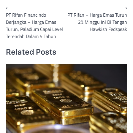
Post
⟵
⟶
PT Rifan Financindo
PT Rifan – Harga Emas Turun
navigation
Berjangka – Harga Emas
2% Minggu Ini Di Tengah
Turun, Paladium Capai Level
Hawkish Fedspeak
Terendah Dalam 5 Tahun
Related Posts