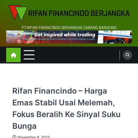
Skip
to
content
PT.RIFAN FINANCINDO BERJANGKA CABANG BANDUNG
Rifan Financindo – Harga
Emas Stabil Usai Melemah,
Fokus Beralih Ke Sinyal Suku
Bunga
November 9, 2023